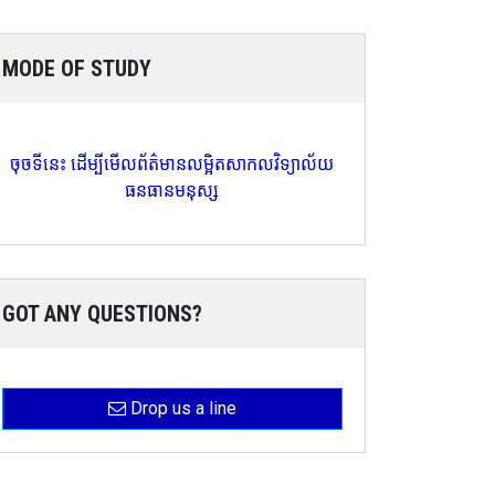
MODE OF STUDY
ចុចទីនេះ ដើម្បីមើលព័ត៌មានលម្អិតសាកលវិទ្យាល័យ
ធនធានមនុស្ស
GOT ANY QUESTIONS?
Drop us a line