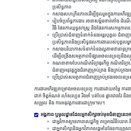
ប្រសិទ្ធភាព
កសាងសហគ្រិនភាពដើម្បីចូលរួមក្នុងការអភិវឌ្ឍសេ
រៀបចំប្រព័ន្ធការងារ រចនាសម្ព័នចាត់តាំង
វិធី ផែនការយុទ្ធសាស្រ្ត និងផែនការសកម្មភាពរ
ប្រើប្រាស់ជំនាញទំនាក់ទំនងអន្តរបុគ្គល ជំនា
ប្រសិទ្ធភាពនិងប្រសិទ្ធផលការងាររបស់បុគ្គលម្ន
កសាងបរិយាកាសទំនាក់ទំនងល្អតាមឋានានុក្រមសំ
ដើម្បីពង្រីងសមត្ថភាពទីផ្សារអចលនទ្រព្យនិង
គណនាតាមបែបគណិតវិទ្យាធុរកិច្ច គណិតវិទ្យាហិរញ្ញវត
ជំនាញអនុវត្តក្នុងជំនាញគ្រប់គ្រង និងគ្រប់គ្រ
ប្រើប្រាស់សមត្ថភាពជំនាញគ្រប់គ្រងអចលនទ្រព្
ការងារអភិវឌ្ឍគម្រោងអចលនទ្រព្យ ការងារវាយតម្លៃ កា
ជាក់ ចិត្តអំណត់ រហ័សរហួន រឹងមាំ បត់បែន ឆ្លាតវាងវៃ និងច
សម្រួល និង ការអនុវត្តការងារជាក្រុម។ល។
អង្គភាព ឬមូលដ្ឋានដែលអ្នកសិក្សាចប់មុខជំនាញនេះអ
ជាអ្នវិភាគស្ថានភាពសេដ្ឋកិច្ច គម្រោងវិនិយោ
ជាអ្នកសិក្សានិងអ្នកវិភាគសង្គមនៃផែនការគ្រួ