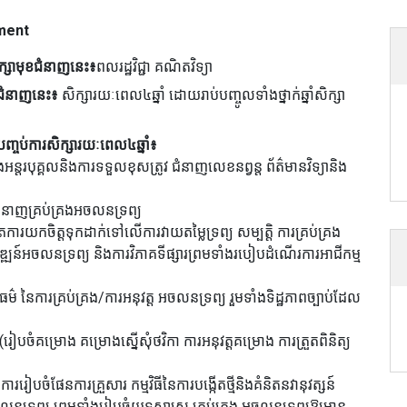
ment
ក្សាមុខជំនាញនេះ៖
ពលរដ្ឋវិជ្ជា គណិតវិទ្យា
ុខជំនាញនេះ៖
សិក្សារយៈពេល៤ឆ្នាំ ដោយរាប់បញ្ចូលទាំងថ្នាក់ឆ្នាំសិក្សា
។
ចប់ការសិក្សារយៈពេល៤ឆ្នាំ៖
ន្តរបុគ្គលនិងការទទួលខុសត្រូវ ជំនាញលេខនព្វន្ត ព័ត៌មានវិទ្យានិង
ើជំនាញគ្រប់គ្រងអចលនទ្រព្យ
ការយកចិត្តទុកដាក់ទៅលើការវាយតម្លៃទ្រព្យ សម្បត្តិ ការគ្រប់គ្រង
វឌ្ឍន៍អចលនទ្រព្យ និងការវិភាគទីផ្សារព្រមទាំងរបៀបដំណើរការអាជីកម្ម
ម៌ នៃការគ្រប់គ្រង/ការអនុវត្ត អចលនទ្រព្យ រួមទាំងទិដ្ឋភាពច្បាប់ដែល
រៀបចំគម្រោង គម្រោងស្នើសុំថវិកា ការអនុវត្តគម្រោង ការត្រួតពិនិត្យ
ររៀបចំផែនការគ្រួសារ កម្មវិធីនៃការបង្កើតថ្មីនិងគំនិតនវានុវត្សន៍
នទ្រព្យ ព្រមទាំងរៀបចំយុទ្ធសាស្រ្ត គ្រប់គ្រង អចលនទ្រព្យឱ្យមាន