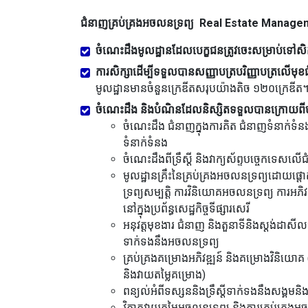
ជំនាញគ្រប់គ្រងអចលនទ្រព្យ
Real Estate Manage
ចំណេះដឹងមូលដ្ឋានដែលបេក្ខជនត្រូវចេះសម្រាប់ទៅសិ
ការសិក្សាដើម្បីទទួលបានសញ្ញាបត្របរិញ្ញាបត្រលើម
មូលដ្ឋានមានចំនួនក្រេឌីតសរុបយ៉ាងតិច ១២០ក្រេឌីត
ចំណេះដឹង និងបំណិនដែលនិស្សិតទទួលបានក្រោយពីបញ្
ចំណេះដឹង ជំនាញក្នុងការគិត ជំនាញទំនាក់ទំនងអ
ទំនាក់ទំនង
ចំណេះដឹងពីទ្រឹស្តី និងវាក្យស័ព្ទបច្ចេកទេសល
មូលដ្ឋានគ្រឹះនៃគ្រប់គ្រងអចលនទ្រព្យដោយផ្តោត
ទ្រព្យសម្បត្តិ ការវិនិយោគអចលនទ្រព្យ ការអភិ
នៅក្នុងប្រព័ន្ធសេដ្ឋកិច្ចទីផ្សារសេរី
អនុវត្តមុខងារ ជំនាញ និងតួនាទីនិងស្តង់ដាសីលធ
ទាក់ទងនឹងអចលនទ្រព្យ
គ្រប់គ្រងគម្រោងអភិវឌ្ឍន៍ និងគម្រោងវិនិយោគ (
និងវាយតម្លៃគម្រោង)
ពន្យល់អំពីទស្សននិងទ្រឹស្តីទាក់ទងនឹងសង្គមនិងកា
វិភាគវាយតម្លៃអចលនទ្រព្យ និងការគ្រប់គ្រងអចល