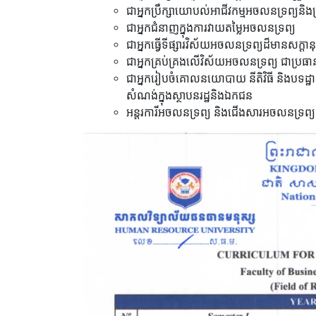
ជាអ្នកប្រឹក្សាយោបល់អាជីវកម្មអចលនទ្រព្យនិង
ជាអ្នកជំនាញក្នុងការវាយតម្លៃអចលនទ្រព្យ
ជាអ្នកធ្វើទីផ្សារវិស័យអចលនទ្រព្យដ៏មានសក្តា
ជាអ្នកគ្រប់គ្រងលើវិស័យអចលនទ្រព្យ ជាប្រធា
ជាអ្នករៀបចំគោលនយោបាយ នីតិវិធី និងបទដ្ឋាន
សំណង់ក្នុងស្ថាបនរដ្ឋនិងឯកជន
អន្តរការីអចលនទ្រព្យ និងជើងសារអចលនទ្រព្