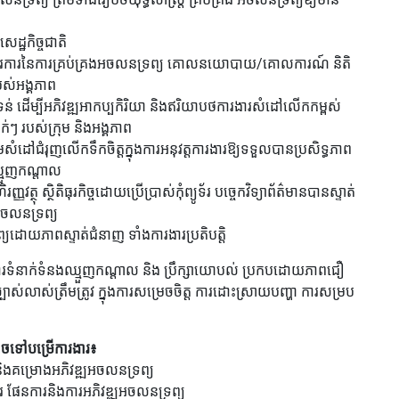
ដ្ឋកិច្ចជាតិ
 ដំណើរការនៃការគ្រប់គ្រងអចលនទ្រព្យ គោលនយោបាយ/គោលការណ៍ និតិ
បស់អង្គភាព
ញទន់ ដើម្បីអភិវឌ្ឍអាកប្បកិរិយា និងឥរិយាបថការងារសំដៅលើកកម្ពស់
ាក់ៗ របស់ក្រុម និងអង្គភាព
ដៅជំរុញលើកទឹកចិត្តក្នុងការអនុវត្តការងារឱ្យទទួលបានប្រសិទ្ធភាព
ឈ្មួញកណ្តាល
្ថុ ស្ថិតិធុរកិច្ចដោយប្រើប្រាស់កុំព្យូទ័រ បច្ចេកវិទ្យាព័ត៌មានបានស្ទាត់
ងអចលនទ្រព្យ
យដោយភាពស្ទាត់ជំនាញ ទាំងការងារប្រតិបត្តិ
រងារទំនាក់ទំនងឈ្មួញកណ្តាល និង ប្រឹក្សាយោបល់ ប្រកបដោយភាពជឿ
្បាស់លាស់ត្រឹមត្រូវ ក្នុងការសម្រេចចិត្ត ការដោះស្រាយបញ្ហា ការសម្រប
ាចទៅបម្រើការងារ៖
គ និងគម្រោងអភិវឌ្ឍអចលនទ្រព្យ
សារ ផែនការនិងការអភិវឌ្ឍអចលនទ្រព្យ