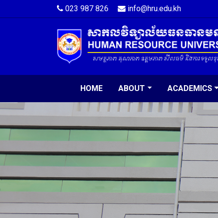
023 987 826
info@hru.edu.kh
HOME
ABOUT
ACADEMICS