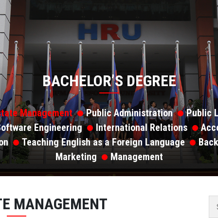
BACHELOR’S DEGREE
state Management
Public Administration
Public 
oftware Engineering
International Relations
Acc
on
Teaching English as a Foreign Language
Back
Marketing
Management
ATE MANAGEMENT