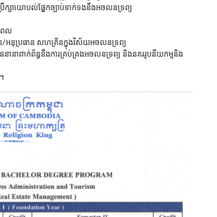
ប្រឹក្សាយោបល់ផ្នែកច្បាប់ទាក់ទងនឹងអចលនទ្រព្យ
នុពល
ន/អនុប្រធាន សហគ្រិនក្នុងវិស័យអចលនទ្រព្យ
នានាពាក់ព័ន្ធនឹងការគ្រប់គ្រងអចលនទ្រព្យ និងនគររូបនីយកម្មនិង
យ។