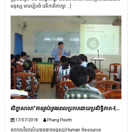
មនុស្ស មានរៀបចំ វេទិកាពិភាក្សា …]
សិក្ខាសាលា”គារគ្រប់គ្រងពេលប្រកបដោយប្រសិទ្ធិភាព-Effective Time Management”​ ដែល​ធ្វើ​បទ​ បង្ហាញ​ដោយ​លោក​ William Yap (ពី​ប្រទេស​ម៉ាឡេស៊ី)​ ជួន​បុគ្គលិក​សិក្សា​និង​និស្សិត​នៅ​សាកល​វិទ្យា​ល័យ​​ធន​ធាន​​មនុស្ស​​ (Human Resource University, Cambodia)
17/07/2018
Phang Piseth
សាកលវិទ្យាល័យធនធានមនុស្សុ(Human Resource