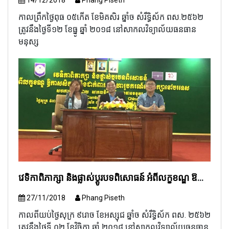
14/12/2018
Phang Piseth
កាលព្រឹកថ្ងៃពុធ ០៥កើត ខែមិគសិរ ឆ្នាំច សំរឹទ្ធិស័ក ពស.២៥៦២
ត្រូវនឹងថ្ងៃទី១២ ខែធ្នូ ឆ្នាំ ២០១៨ នៅសាកលវិទ្យាល័យធនធាន
មនុស្ស
វេទិកាពិភាក្សា និងផ្លាស់ប្តូរបទពិសោធន៍ អំពីលក្ខខណ្ឌ ឱកាស និងការដាក់ពាក្យអាហារូបករណ៍ទៅសិក្សានៅបរទេស
27/11/2018
Phang Piseth
កាលពីយប់ថ្ងៃសុក្រ ៩រោច ខែអស្សុជ ឆ្នាំច សំរឹទ្ធិស័ក ពស. ២៥៦២
ត្រូវនឹងថ្ងៃទី ០២ ខែវិច្ឆិកា ឆ្នាំ ២០១៨ នៅសាកលវិទ្យាល័យធនធាន