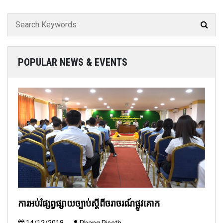
POPULAR NEWS & EVENTS
ការអប់រំផ្សព្វផ្សាយច្បាប់ស្តីពីចរាចរណ៍ផ្លូវគោក