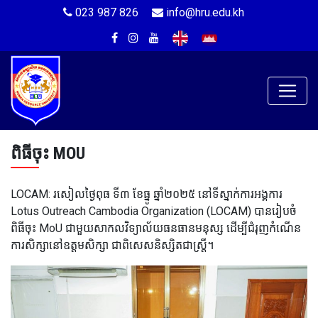
023 987 826
info@hru.edu.kh
ពិធីចុះ MOU
LOCAM: រសៀលថ្ងៃពុធ ទី៣ ខែធ្នូ ឆ្នាំ២០២៥ នៅទីស្នាក់ការអង្គការ
Lotus Outreach Cambodia Organization (LOCAM) បានរៀបចំ
ពិធីចុះ MoU ជាមួយសាកលវិទ្យាល័យធនធានមនុស្ស ដើម្បីជំរុញកំណើន
ការសិក្សានៅឧត្តមសិក្សា ជាពិសេសនិស្សិតជាស្រ្តី។