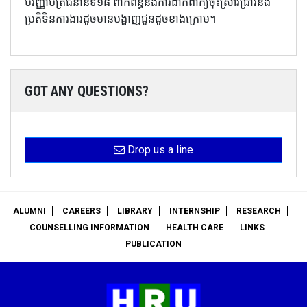
បរិញ្ញាបត្រជំនាន់ទី១៨ ពាក់ព័ន្ធនឹងការដាក់ពាក្យចុះស្រាវជ្រាវនិង
ប្រតិទិនការងារដូចមានបង្ហាញជូនដូចខាងក្រោម។
GOT ANY QUESTIONS?
Drop us a line
ALUMNI
CAREERS
LIBRARY
INTERNSHIP
RESEARCH
COUNSELLING INFORMATION
HEALTH CARE
LINKS
PUBLICATION