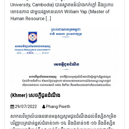
University, Cambodia) បាន​ស្វាគមន៍​យ៉ាង​កក់​ក្តៅ​ និង​ប្រកប​
មោទន​ភាព​ ជាមួយ​វត្តមាន​លោក​ William Yap (Master of
Human Resource […]
(Khmer) សេចក្តីជូនដំណឹង
29/07/2022
Phang Piseth
សាកលវិទ្យាល័យធនធានមនុស្សសូមជូនដំណឹងដល់និស្សិតកម្រិត
បរិញ្ញាបត្រជាន់ខ្ពស់ជំនាន់១៣-១៤ និងជំនាន់១៥-១៦ និងនិស្សិត